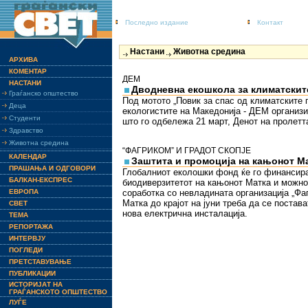
Последно издание
Контакт
Настани
Животна средина
АРХИВА
КОМЕНТАР
ДЕМ
НАСТАНИ
Дводневна екошкола за климатскит
Граѓанско општество
Под мотото „Повик за спас од климатските
Деца
екологистите на Македонија - ДЕМ организ
Студенти
што го одбележа 21 март, Денот на пролетта
Здравство
Животна средина
“ФАГРИКОМ” И ГРАДОТ СКОПЈЕ
КАЛЕНДАР
Заштита и промоција на кањонот М
ПРАШАЊА И ОДГОВОРИ
Глобалниот еколошки фонд ќе го финансира
БАЛКАН-ЕКСПРЕС
биодиверзитетот на кањонот Матка и можно
ЕВРОПА
соработка со невладината организација „Фаг
Матка до крајот на јуни треба да се постав
СВЕТ
нова електрична инсталација.
ТЕМА
РЕПОРТАЖА
ИНТЕРВЈУ
ПОГЛЕДИ
ПРЕТСТАВУВАЊЕ
ПУБЛИКАЦИИ
ИСТОРИЈАТ НА
ГРАЃАНСКОТО ОПШТЕСТВО
ЛУЃЕ