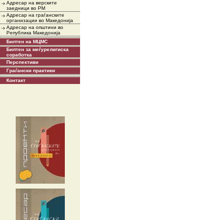
Адресар на верските
заедници во РМ
Адресар на граѓанските
организации во Македонија
Адресар на општини во
Република Македонија
Билтен на МЦМС
Билтен за меѓурелигиска
соработка
Перспективи
Граѓански практики
Контакт