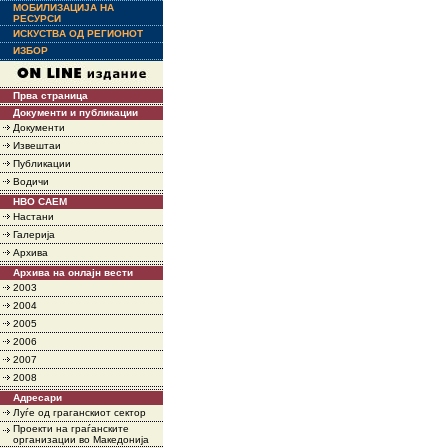
МОБИЛИЗАЦИЈА НА
РЕСУРСИ
ИСКУСТВА ОД РЕГИОНОТ
ИЗБОР
Прва страница
Документи и публикации
Документи
Извештаи
Публикации
Водичи
НВО САЕМ
Настани
Галерија
Архива
Архива на онлајн вести
2003
2004
2005
2006
2007
2008
Адресари
Луѓе од граганскиот сектор
Проекти на граѓанските
организации во Македонија