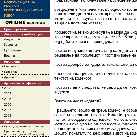
подразбираат исполнување на следниве фа
МОБИЛИЗАЦИЈА НА
РЕСУРСИ
создадена е “критична маса”, односно група
ИСКУСТВА ОД РЕГИОНОТ
подготвени да го започнат процесот, кои се
ИЗБОР
мотив, се согласуваат за тоа што е целта и
за да се постигне истата;
Прва страница
процесот на нивно донесување мора да бид
Документи и публикации
транспарентен за да може да се обезбеди
Документи
одредбите и нивно спроведување;
Извештаи
Публикации
постои верување во групата дека кодексот
решавање на проблемот и постигнување на 
Водичи
НВО САЕМ
постои доверба во идејата, темата што ја п
Настани
Галерија
членовите на групата имаат чувство на соп
Архива
текстот на кодексот;
Архива на онлајн вести
постои план и средства, не само да се креи
2003
кодексот.
2004
2005
Зошто се носат кодекси?
2006
Прашањето “зошто ни треба кодекс” е особе
2007
разјасни на самиот почеток. Бидејќи групата
2008
најчесто создадена од повеќе членови, сит
Адресари
мотиви и очекувања од процесот и кодексот
Луѓе од граганскиот сектор
се постигне согласност околу заедничката
Проекти на граѓанските
„зошто” понатаму го дефинира видот на код
организации во Македонија