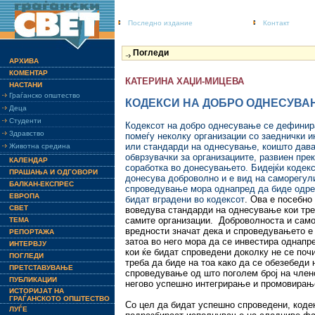
Последно издание
Контакт
Погледи
АРХИВА
КОМЕНТАР
КАТЕРИНА ХАЏИ-МИЦЕВА
НАСТАНИ
Граѓанско општество
КОДЕКСИ НА ДОБРО ОДНЕСУВА
Деца
Студенти
Кодексот на добро однесување се дефинира
Здравство
помеѓу неколку организации со заеднички и
или стандарди на однесување, коишто даваа
Животна средина
обврзувачки за организациите, развиен пре
КАЛЕНДАР
соработка во донесувањето. Бидејќи кодекс
ПРАШАЊА И ОДГОВОРИ
донесува доброволно и е вид на саморегул
БАЛКАН-ЕКСПРЕС
спроведување мора однапред да биде одре
ЕВРОПА
бидат вградени во кодексот
. Ова е посебно
СВЕТ
воведува стандарди на однесување кои тре
самите организации. Доброволноста и сам
ТЕМА
вредности значат дека и спроведувањето е 
РЕПОРТАЖА
затоа во него мора да се инвестира однапр
ИНТЕРВЈУ
кои ќе бидат спроведени доколку не се поч
ПОГЛЕДИ
треба да биде на тоа како да се обезебеди
ПРЕТСТАВУВАЊЕ
спроведување од што поголем број на члено
ПУБЛИКАЦИИ
негово успешно интегрирање и промовирањ
ИСТОРИЈАТ НА
ГРАЃАНСКОТО ОПШТЕСТВО
Со цел да бидат успешно спроведени, коде
ЛУЃЕ