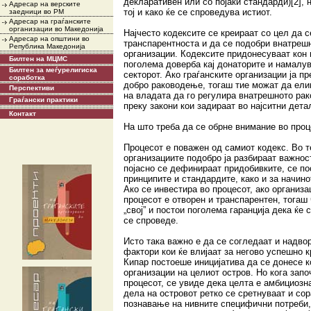
декларативен или со појаки стандарди)[2], н
Адресар на верските
тој и како ќе се спроведува истиот.
заедници во РМ
Адресар на граѓанските
организации во Македонија
Најчесто кодексите се креираат со цел да с
Адресар на општини во
транспарентноста и да се подобри внатреш
Република Македонија
организации. Кодексите придонесуваат кон 
Билтен на МЦМС
поголема доверба кај донаторите и намалу
Билтен за меѓурелигиска
секторот. Ако граѓанските организации ја п
соработка
добро раководење, тогаш тие можат да ели
Перспективи
на владата да го регулира внатрешното ра
Граѓански практики
преку закони кои задираат во најситни дета
Контакт
На што треба да се обрне внимание во про
Процесот е поважен од самиот кодекс. Во т
организациите подобро ја разбираат важнос
појасно се дефинираат придобивките, се по
принципите и стандардите, како и за начин
Ако се инвестира во процесот, ако организа
процесот е отворен и транспарентен, тогаш 
„свој” и постои поголема гаранција дека ќе
се спроведе.
Исто така важно е да се согледаат и надв
фактори кои ќе влијаат за негово успешно
Кипар постоеше иницијатива да се донесе к
организации на целиот остров. Но кога зап
процесот, се увиде дека целта е амбициозн
дела на островот ретко се сретнуваат и сор
познавање на нивните специфични потреби,