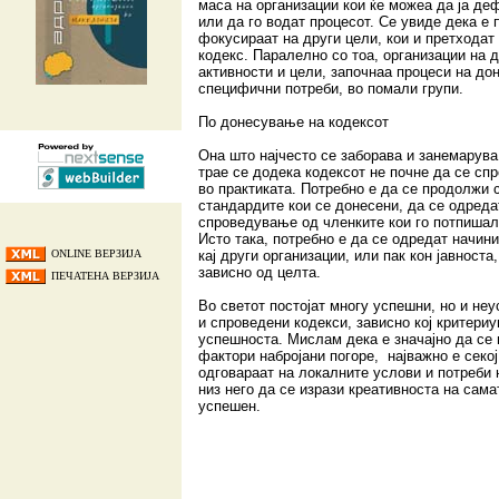
маса на организации кои ќе можеа да ја де
или да го водат процесот. Се увиде дека е 
фокусираат на други цели, кои и претходат 
кодекс. Паралелно со тоа, организации на 
активности и цели, започнаа процеси на до
специфични потреби, во помали групи.
По донесување на кодексот
Она што најчесто се заборава и занемарува
трае сe додека кодексот не почне да се сп
во практиката. Потребно е да се продолжи с
стандардите кои се донесени, да се одреда
спроведување од членките кои го потпишале
Исто така, потребно е да се одредат начини
ONLINE ВЕРЗИЈА
кај други организации, или пак кон јавноста
зависно од целта.
ПЕЧАТЕНА ВЕРЗИЈА
Во светот постојат многу успешни, но и не
и спроведени кодекси, зависно кој критери
успешноста. Мислам дека е значајно да се 
фактори набројани погоре, најважно е секој
одговараат на локалните услови и потреби н
низ него да се изрази креативноста на сама
успешен.