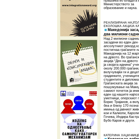
прашања во Владата 
Министерството за
образование и наука.
РЕАЛИЗИРАНА НАЈГО
ЕКОЛОШКА АКЦИЈА КА
Македонија заса
два милиони садн
Над 2 милиони садни
засадени во еден ден 
апсолутниот рекорд ко
постигнаа граѓаните н
Македонија на 12 март
на дрвото. Во граѓанс
акција “Ден на дрвото 
ја својата иднина” уч
околу 200.000 граѓани
вклучувајќи ги и деца
градинките, учениците
студентите и диплома
Граѓанската акција за
пошумување на Макед
самиот почеток ја ин
еден од нашите најпо
уметници, оперскиот 
Борис Трајанов, а вкл
беа и близу 170 позна
имиња од јавниот живо
кои и Калиопи, Карол
Гочева, Индира Кастр
Бубо Каров и други.
КАТЕРИНА ХАЏИ-МИЦ