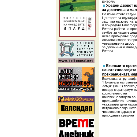
БИТОЛА
Уреден дворот н
за доенчиња и мал
Во изминатите седум
Центарот за едукација
заштита на животната
и природата Биосфер
Битола работи на про
љубов за нашите деца”
цел е прибирање сред
локални извори за пр
уредување на дворот
за доенчиња и мали д
Битола
Еколозите проти
нанотехнологијата
прехранбената инд
Еколошката групација
“Пријатели на планет
Земја” (ФОЕ) повика 
воведе мораториум н
користењето на
нанотехнологијата во
прехранбениот синџир
укажувајќи дека недо
истражено влијанието
човековото здравје и
природната средина