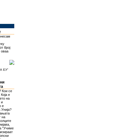
т
изнесам
уку
от број
о оваа
А ЕУ”
ени
та
? Кои се
 Која е
ето на
 и
о е
 Унија?
шањата
т на
колците
мјава,
а “Учиме
лизираат
ропски