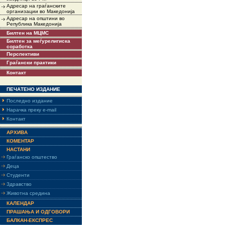
Адресар на граѓанските
организации во Македонија
Адресар на општини во
Република Македонија
Билтен на МЦМС
Билтен за меѓурелигиска
соработка
Перспективи
Граѓански практики
Контакт
ПЕЧАТЕНО ИЗДАНИЕ
Последно издание
Нарачка преку e-mail
Контакт
АРХИВА
КОМЕНТАР
НАСТАНИ
Граѓанско општество
Деца
Студенти
Здравство
Животна средина
КАЛЕНДАР
ПРАШАЊА И ОДГОВОРИ
БАЛКАН-ЕКСПРЕС