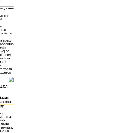
о
днесување
омеѓу
со
ли
вање,
 или пак
ен преку
соработка
ејќи
кој се
и е вид
начинот
ување
е
те треба
кодексот
ЦИЈА
азик -
ивност
ија
на
ието на
и на
алните
 земјава.
ање на