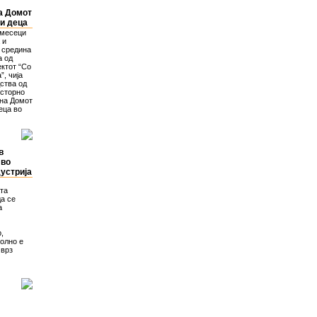
а Домот
и деца
 месеци
 и
 средина
а од
ектот “Со
, чија
ства од
осторно
 на Домот
еца во
в
 во
устрија
ата
да се
а
,
волно е
 врз