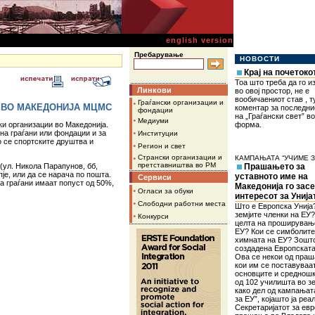
english version
Пребарување
НОВОСТИ
Крај на почетоко
Тоа што треба да го 
Линкови
во овој простор, не е
вообичаениот став , т
•
Граѓански организации и
 ВО МАКЕДОНИЈА МЦМС
коментар за последни
фондации
на „Граѓански свет” в
•
Медиуми
ки организации во Македонија.
форма.
•
на граѓани или фондации и за
Институции
о се спортските друштва и
•
Регион и свет
•
Странски организации и
КАМПАЊАТА “УЧИМЕ З
претставништва во РМ
ул. Никола Парапунов, бб,
Прашањето за
је, или да се нарача по пошта.
уставното име на
Сервиси
на граѓани имаат попуст од 50%,
Македонија го зас
•
Огласи за обуки
интересот за Унија
•
Слободни работни места
Што е Европска Унија
земјите членки на ЕУ?
•
Конкурси
целта на проширувањ
ЕУ? Кои се симболите
химната на ЕУ? Зошт
создадена Европската
Ова се некои од пра
кои им се поставуваа
основците и среднош
од 102 училишта во зе
како дел од кампањат
за ЕУ”, којашто ја реа
Секретаријатот за ев