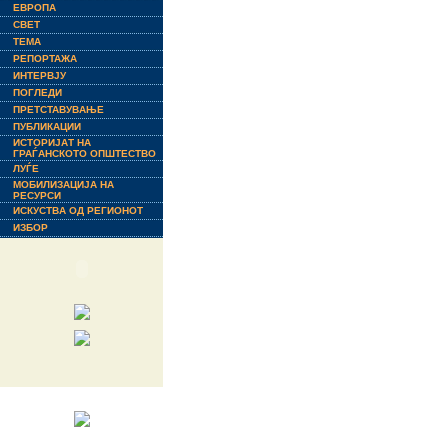
ЕВРОПА
СВЕТ
ТЕМА
РЕПОРТАЖА
ИНТЕРВЈУ
ПОГЛЕДИ
ПРЕТСТАВУВАЊЕ
ПУБЛИКАЦИИ
ИСТОРИЈАТ НА
ГРАЃАНСКОТО ОПШТЕСТВО
ЛУЃЕ
МОБИЛИЗАЦИЈА НА
РЕСУРСИ
ИСКУСТВА ОД РЕГИОНОТ
ИЗБОР