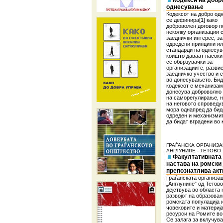
Кодекси на добр
однесување
Кодексот на добро о
се дефинира[1] како
доброволен договор п
неколку организации 
заеднички интерес, за
одредени принципи и
стандарди на однесу
коишто даваат насоки,
се обврзувачки за
организациите, разви
заедничко учество и 
во донесувањето. Бид
кодексот е механизам 
донесува доброволно 
на саморегулирање, 
на неговото спровед
мора однапред да бид
одреден и механизми
да бидат вградени во 
ГРАЃАНСКА ОРГАНИЗА
АНГЛУНИПЕ - ТЕТОВО
Факултативната
настава на ромски ј
препознатлива акт
Граѓанската организац
„Англунипе” од Тетово
дејствува во областа 
развојот на образован
ромската популација 
човековите и материј
ресурси на Ромите во
Се залага за вклучув