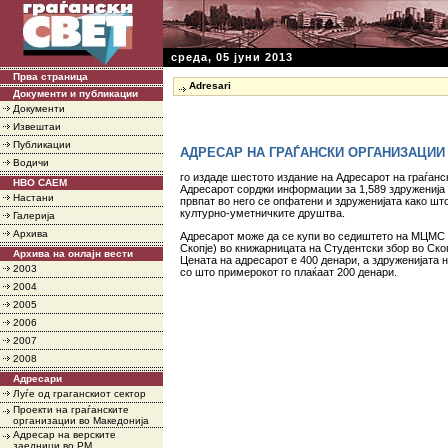
среда, 05 јуни 2013
Прва страница
Adresari
Документи и публикации
Документи
Извештаи
Публикации
АДРЕСАР НА ГРАЃАНСКИ ОРГАНИЗАЦИИ
Водичи
го издаде шестото издание на Адресарот на граѓанс
НВО САЕМ
Адресарот сорджи информации за 1,589 здруженија 
Настани
првпат во него се опфатени и здруженијата како шт
културно-уметничките друштва.
Галерија
Архива
Адресарот може да се купи во седиштето на МЦМС (
Скопје) во книжарницата на Студентски збор во Скоп
Архива на онлајн вести
Цената на адресарот е 400 денари, а здруженијата 
2003
со што примерокот го плаќаат 200 денари.
2004
2005
2006
2007
2008
Адресари
Луѓе од граганскиот сектор
Проекти на граѓанските
организации во Македонија
Адресар на верските
заедници во РМ