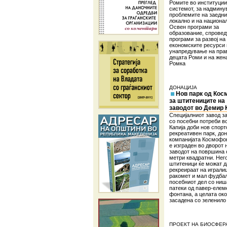
Ромите во институции
системот, за надмину
проблемите на заедни
локално и на национа
Освен програми за
образование, спровед
програми за развој на
економските ресурси 
унапредување на пра
децата Роми и на жен
Ромка
ДОНАЦИЈА
Нов парк од Ко
за штитениците на
заводот во Демир 
Специјалниот завод з
со посебни потреби в
Капија доби нов спорт
рекреативен парк, дон
компанијата Космофо
е изграден во дворот 
заводот на површина 
метри квадратни. Нег
штитеници ќе можат д
рекреираат на играли
ракомет и мал фудбал
посебниот дел со ниш
патеки од павер-елем
фонтана, а целата ок
засадена со зеленило
ПРОЕКТ НА БИОСФЕР