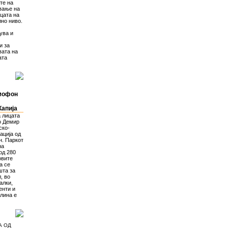
те на
вање на
цата на
лно ниво.
ува и
и за
вата на
ата
смофон
Капија
а лицата
о Демир
ско-
ација од
н. Паркот
на
од 280
овите
а се
шта за
, во
алки,
енти и
олина е
А ОД