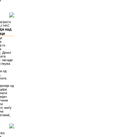
и
ЛЕМАТА
Ј НАС
ди над
ици
ци
е
ј го
а
, Денот
ката
- засади
ествува
,
та од
,
тите.
онија од
ицира
знати
пејач
учени
ти
т, меѓу
ина
атовиќ,
ЕВА