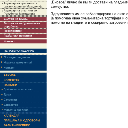
„Бисера“ лично ќе им ги достави на гладнит
Адресар на граѓанските
семејства.
организации во Македонија
Адресар на општини во
Здружението им се заблагодарува на сите с
Република Македонија
ја помогнаа оваа хуманитарна тортијада и 
Билтен на МЦМС
помогне на гладните и социјално загрозенит
Билтен за меѓурелигиска
соработка
Перспективи
Граѓански практики
Контакт
ПЕЧАТЕНО ИЗДАНИЕ
Последно издание
Нарачка преку e-mail
Контакт
АРХИВА
КОМЕНТАР
НАСТАНИ
Граѓанско општество
Деца
Студенти
Здравство
Животна средина
КАЛЕНДАР
ПРАШАЊА И ОДГОВОРИ
БАЛКАН-ЕКСПРЕС