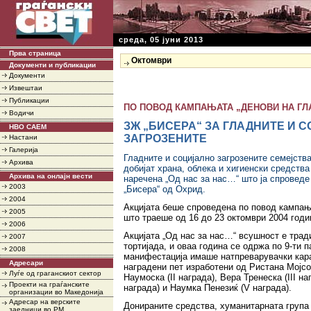
среда, 05 јуни 2013
Прва страница
Октомври
Документи и публикации
Документи
Извештаи
Публикации
ПО ПОВОД КАМПАЊАТА „ДЕНОВИ НА ГЛ
Водичи
ЗЖ „БИСЕРА“ ЗА ГЛАДНИТЕ И 
НВО САЕМ
ЗАГРОЗЕНИТЕ
Настани
Галерија
Гладните и социјално загрозените семејств
Архива
добијат храна, облека и хигиенски средства
Архива на онлајн вести
наречена „Од нас за нас…“ што ја спровед
2003
„Бисера“ од Охрид.
2004
Акцијата беше спроведена по повод кампањ
2005
што траеше од 16 до 23 октомври 2004 год
2006
Акцијата „Од нас за нас…“ всушност е тра
2007
тортијада, и оваа година се одржа по 9-ти 
2008
манифестација имаше натпреварувачки карак
Адресари
наградени пет изработени од Ристана Мојсос
Луѓе од граганскиот сектор
Наумоска (II награда), Вера Тренеска (III на
Проекти на граѓанските
награда) и Наумка Пенезиќ (V награда).
организации во Македонија
Адресар на верските
Донираните средства, хуманитарната група
заедници во РМ